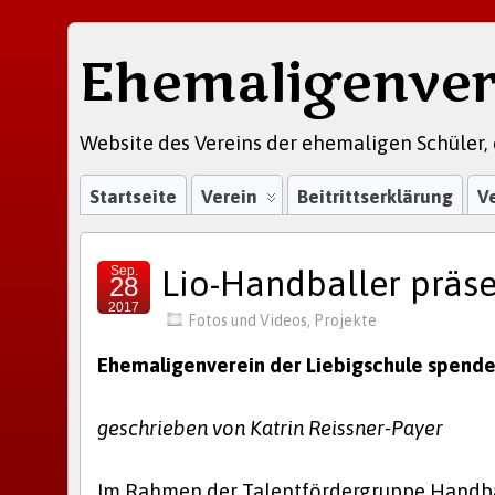
Ehemaligenver
Website des Vereins der ehemaligen Schüler, 
Startseite
Verein
Beitrittserklärung
V
Sep.
Lio-Handballer präse
28
2017
Fotos und Videos
,
Projekte
Ehemaligenverein der Liebigschule spende
geschrieben von Katrin Reissner-Payer
Im Rahmen der Talentfördergruppe Handball