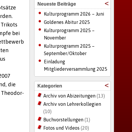
Neueste Beiträge
otsätze
Kulturprogramm 2026 – Juni
rden.
Goldenes Abitur 2025
 Trikots
Kulturprogramm 2025 –
mpfe bei
November
Wettbewerb
Kulturprogramm 2025 –
zten
September/Oktober
aus
Einladung
Mitgliederversammlung 2025
-2007
nd, die
Kategorien
r Theodor-
Archiv von Abizeitungen
(13)
Archiv von Lehrerkollegien
(10)
Buchvorstellungen
(1)
Fotos und Videos
(20)