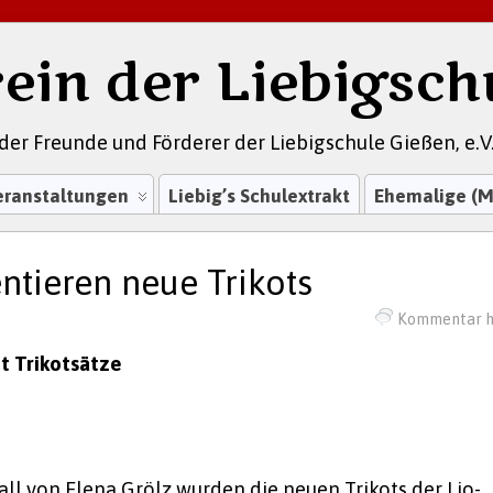
ein der Liebigsch
der Freunde und Förderer der Liebigschule Gießen, e.V
eranstaltungen
Liebig’s Schulextrakt
Ehemalige (M
ntieren neue Trikots
Kommentar h
t Trikotsätze
 von Elena Grölz wurden die neuen Trikots der Lio-