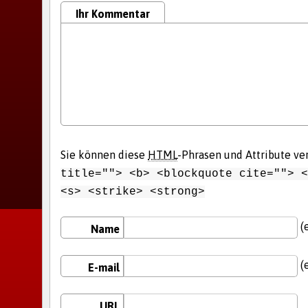
Ihr Kommentar
Sie können diese
HTML
-Phrasen und Attribute v
title=""> <b> <blockquote cite=""> <
<s> <strike> <strong>
(e
Name
(e
E-mail
URL