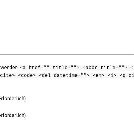
erwenden:
<a href="" title=""> <abbr title=""> <
cite> <code> <del datetime=""> <em> <i> <q c
rforderlich)
rforderlich)