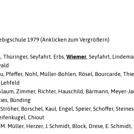
ebigschule 1979 (Anklicken zum Vergrößern)
, Thüringer, Seyfahrt, Erbs,
Wiemer
, Seyfahrt, Lindema
wald
u, Pfeffer, Nohl, Müller-Bohlen, Rösel, Bourcarde, Thie
, Lehfeld
 Glaum, Zimmer, Richter, Hauschild, Bärmann, Meyer-Ja
Ries, Bünding
röher, Borschel, Kaul, Engel, Speier, Schoffer, Steine
eifenkugel, Chiout
, M. Müller, Herzer, J. Schmidt, Block, Drese, E. Schmidt